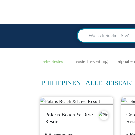
scuba
advi
beliebtestes
neuste Bewertung
alphabet
PHILIPPINEN
|
ALLE REISEAR
Polaris Beach & Dive
Ceb
Resort
Res
6 Bewertungen
6 B