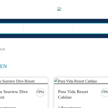
sor
REISEARTEN
isch
TEN
u Seaview Dive
Pura Vida Resort
ort
Cabilao
ewertungen
5 Bewertungen