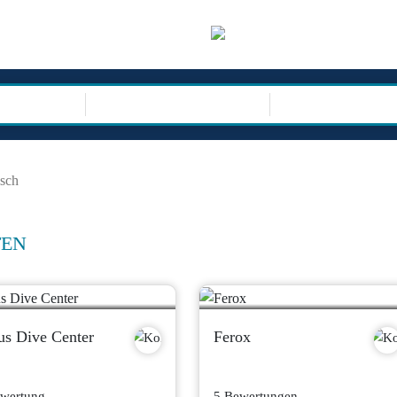
sor
REISEARTEN
isch
TEN
ius Dive Center
Ferox
ewertung
5 Bewertungen