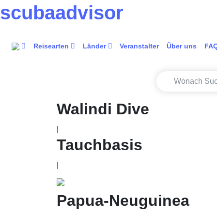
scuba
advisor
Reisearten
Länder
Veranstalter
Über uns
FA
Walindi Dive
|
Tauchbasis
|
Papua-Neuguinea