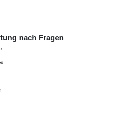
tung nach Fragen
e
es
g