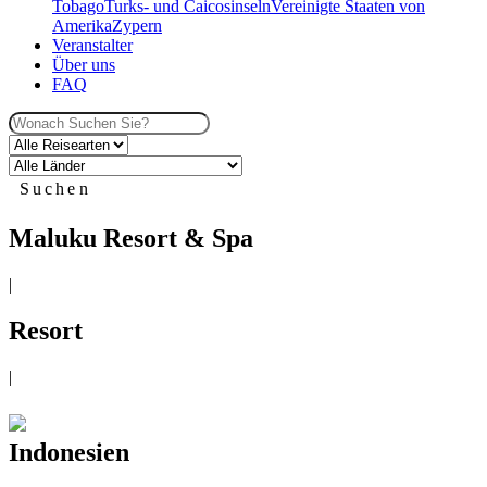
Tobago
Turks- und Caicosinseln
Vereinigte Staaten von
Amerika
Zypern
Veranstalter
Über uns
FAQ
Suchen
Maluku Resort & Spa
|
Resort
|
Indonesien