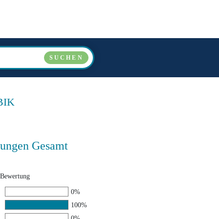
LÄNDER
VERANSTALTER
ÜBER UNS
FAQ
SUCHEN
IK
ungen Gesamt
 Bewertung
0%
100%
0%