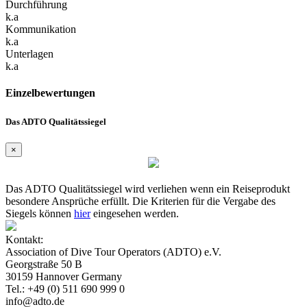
Durchführung
k.a
Kommunikation
k.a
Unterlagen
k.a
Einzelbewertungen
Das ADTO Qualitätssiegel
×
Das ADTO Qualitätssiegel wird verliehen wenn ein Reiseprodukt
besondere Ansprüche erfüllt. Die Kriterien für die Vergabe des
Siegels können
hier
eingesehen werden.
Kontakt:
Association of Dive Tour Operators (ADTO) e.V.
Georgstraße 50 B
30159 Hannover Germany
Tel.: +49 (0) 511 690 999 0
info@adto.de