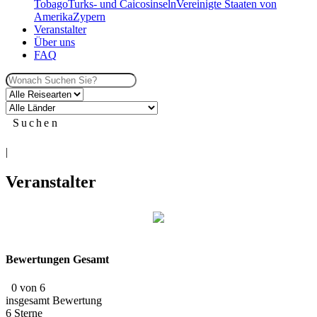
Tobago
Turks- und Caicosinseln
Vereinigte Staaten von
Amerika
Zypern
Veranstalter
Über uns
FAQ
Suchen
|
Veranstalter
Bewertungen Gesamt
0 von 6
insgesamt Bewertung
6 Sterne