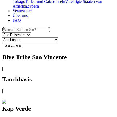
Tobago
Turks- und Caicosinseln
Vereinigte Staaten von
Amerika
Zypern
Veranstalter
Über uns
FAQ
Suchen
Dive Tribe Sao Vincente
|
Tauchbasis
|
Kap Verde