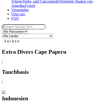
Tobago
Turks- und Caicosinseln
Vereinigte Staaten von
Amerika
Zypern
Veranstalter
Über uns
FAQ
Suchen
Extra Divers Cape Paperu
|
Tauchbasis
|
Indonesien