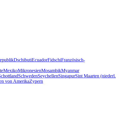
epublik
Dschibuti
Ecuador
Fidschi
Französisch-
te
Mexiko
Mikronesien
Mosambik
Myanmar
Schottland
Schweden
Seychellen
Singapur
Sint Maarten (niederl.
ten von Amerika
Zypern