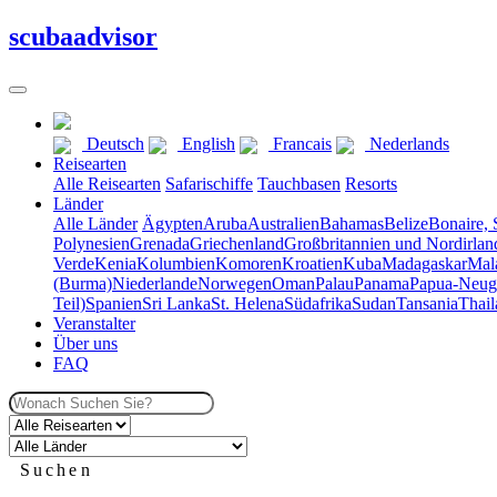
scuba
advisor
Deutsch
English
Francais
Nederlands
Reisearten
Alle Reisearten
Safarischiffe
Tauchbasen
Resorts
Länder
Alle Länder
Ägypten
Aruba
Australien
Bahamas
Belize
Bonaire, 
Polynesien
Grenada
Griechenland
Großbritannien und Nordirlan
Verde
Kenia
Kolumbien
Komoren
Kroatien
Kuba
Madagaskar
Mal
(Burma)
Niederlande
Norwegen
Oman
Palau
Panama
Papua-Neug
Teil)
Spanien
Sri Lanka
St. Helena
Südafrika
Sudan
Tansania
Thail
Veranstalter
Über uns
FAQ
Suchen