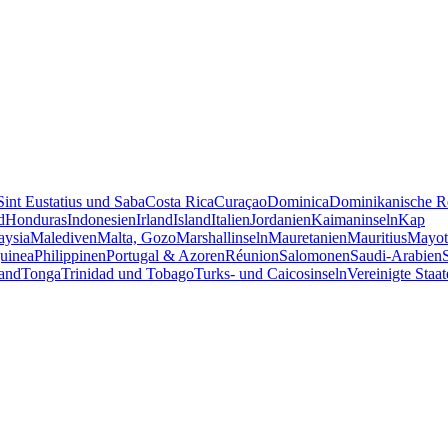
Sint Eustatius und Saba
Costa Rica
Curaçao
Dominica
Dominikanische R
d
Honduras
Indonesien
Irland
Island
Italien
Jordanien
Kaimaninseln
Kap
aysia
Malediven
Malta, Gozo
Marshallinseln
Mauretanien
Mauritius
Mayot
uinea
Philippinen
Portugal & Azoren
Réunion
Salomonen
Saudi-Arabien
and
Tonga
Trinidad und Tobago
Turks- und Caicosinseln
Vereinigte Staa