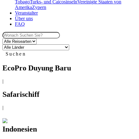
Tobago
Turks- und Caicosinseln
Vereinigte Staaten von
Amerika
Zypern
Veranstalter
Über uns
FAQ
Suchen
EcoPro Duyung Baru
|
Safarischiff
|
Indonesien