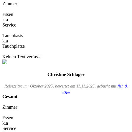
Zimmer
Essen
k.a
Service
Tauchbasis
k.a
Tauchplätze
Keinen Text verfasst
Christine Schlager
Reisezeitraum: Oktober 2025, bewertet am 11.11.2025, gebucht mit
fish &
trips
Gesamt
Zimmer
Essen
k.a
Service