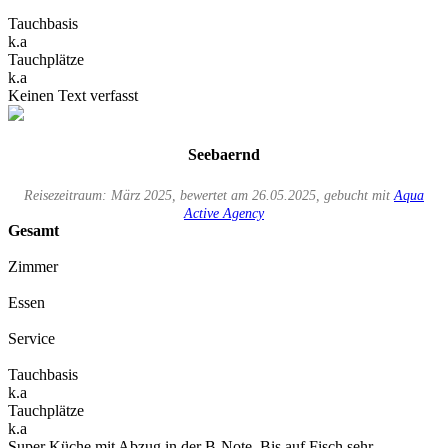
Tauchbasis
k.a
Tauchplätze
k.a
Keinen Text verfasst
Seebaernd
Reisezeitraum: März 2025, bewertet am 26.05.2025, gebucht mit
Aqua
Active Agency
Gesamt
Zimmer
Essen
Service
Tauchbasis
k.a
Tauchplätze
k.a
Super Küche mit Abzug in der B-Note. Bis auf Fisch sehr