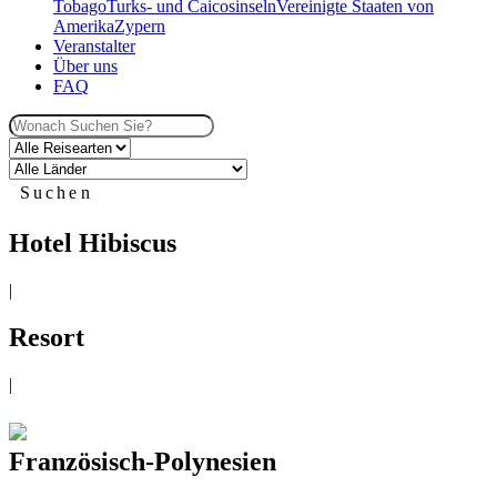
Tobago
Turks- und Caicosinseln
Vereinigte Staaten von
Amerika
Zypern
Veranstalter
Über uns
FAQ
Suchen
Hotel Hibiscus
|
Resort
|
Französisch-Polynesien