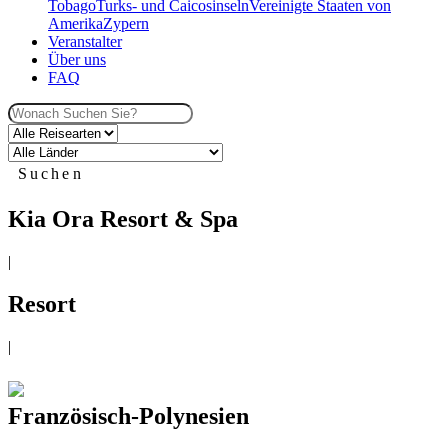
Tobago
Turks- und Caicosinseln
Vereinigte Staaten von
Amerika
Zypern
Veranstalter
Über uns
FAQ
Suchen
Kia Ora Resort & Spa
|
Resort
|
Französisch-Polynesien