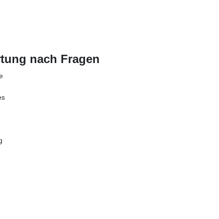
tung nach Fragen
e
es
g