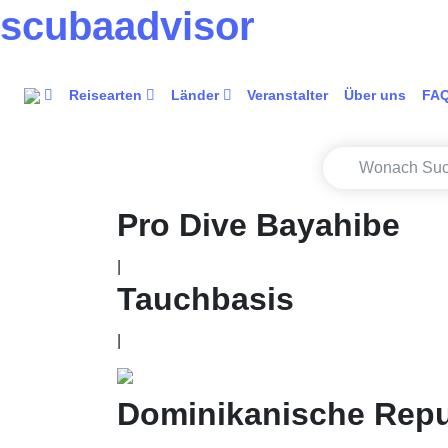
scuba
advisor
Reisearten
Länder
Veranstalter
Über uns
FA
Pro Dive Bayahibe
|
Tauchbasis
|
Dominikanische Repu