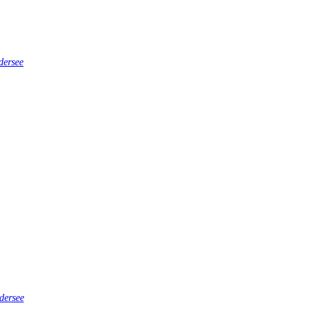
dersee
dersee