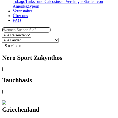
Tobago
Turks- und Caicosinseln
Vereinigte Staaten von
Amerika
Zypern
Veranstalter
Über uns
FAQ
Suchen
Nero Sport Zakynthos
|
Tauchbasis
|
Griechenland