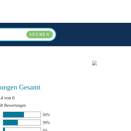
LÄNDER
VERANSTALTER
ÜBER UNS
FAQ
SUCHEN
ungen Gesamt
4 von 6
68 Bewertungen
56%
39%
5%